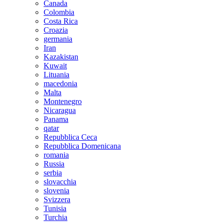
Canada
Colombia
Costa Rica
Croazia
germania
Iran
Kazakistan
Kuwait
Lituania
macedonia
Malta
Montenegro
Nicaragua
Panama
qatar
Repubblica Ceca
Repubblica Domenicana
romania
Russia
serbia
slovacchia
slovenia
Svizzera
Tunisia
Turchia