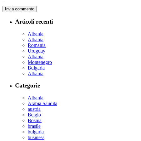
Articoli recenti
Albania
Albania
Romania
Uruguay
Albania
Montenegro
Bulgaria
Albania
Categorie
Albania
Arabia Saudita
austria
Belgio
Bosnia
brasile
bulgaria
business