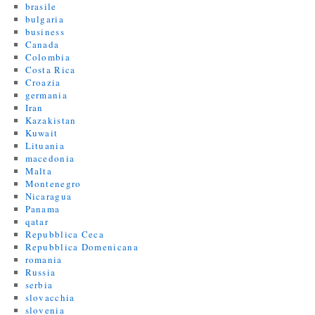
brasile
bulgaria
business
Canada
Colombia
Costa Rica
Croazia
germania
Iran
Kazakistan
Kuwait
Lituania
macedonia
Malta
Montenegro
Nicaragua
Panama
qatar
Repubblica Ceca
Repubblica Domenicana
romania
Russia
serbia
slovacchia
slovenia