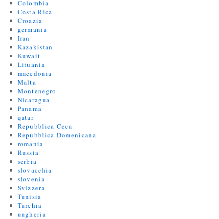
Colombia
Costa Rica
Croazia
germania
Iran
Kazakistan
Kuwait
Lituania
macedonia
Malta
Montenegro
Nicaragua
Panama
qatar
Repubblica Ceca
Repubblica Domenicana
romania
Russia
serbia
slovacchia
slovenia
Svizzera
Tunisia
Turchia
ungheria