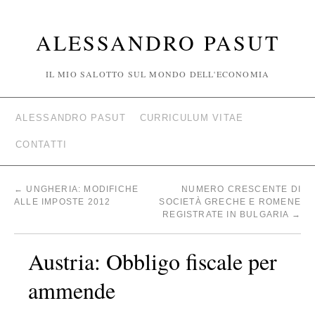
ALESSANDRO PASUT
IL MIO SALOTTO SUL MONDO DELL'ECONOMIA
ALESSANDRO PASUT
CURRICULUM VITAE
CONTATTI
←
UNGHERIA: MODIFICHE
NUMERO CRESCENTE DI
ALLE IMPOSTE 2012
SOCIETÀ GRECHE E ROMENE
REGISTRATE IN BULGARIA
→
Austria: Obbligo fiscale per
ammende