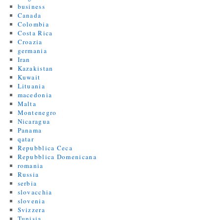
business
Canada
Colombia
Costa Rica
Croazia
germania
Iran
Kazakistan
Kuwait
Lituania
macedonia
Malta
Montenegro
Nicaragua
Panama
qatar
Repubblica Ceca
Repubblica Domenicana
romania
Russia
serbia
slovacchia
slovenia
Svizzera
Tunisia