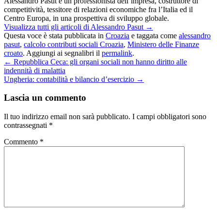
Alessandro Pasut è un professionista dell’impresa, costruttore di
competitività, tessitore di relazioni economiche fra l’Italia ed il
Centro Europa, in una prospettiva di sviluppo globale.
Visualizza tutti gli articoli di Alessandro Pasut
→
Questa voce è stata pubblicata in
Croazia
e taggata come
alessandro
pasut
,
calcolo contributi sociali Croazia
,
Ministero delle Finanze
croato
. Aggiungi ai segnalibri il
permalink
.
←
Repubblica Ceca: gli organi sociali non hanno diritto alle
indennità di malattia
Ungheria: contabilità e bilancio d’esercizio
→
Lascia un commento
Il tuo indirizzo email non sarà pubblicato.
I campi obbligatori sono
contrassegnati
*
Commento
*