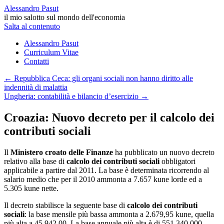
Alessandro Pasut
il mio salotto sul mondo dell'economia
Salta al contenuto
Alessandro Pasut
Curriculum Vitae
Contatti
←
Repubblica Ceca: gli organi sociali non hanno diritto alle
indennità di malattia
Ungheria: contabilità e bilancio d’esercizio
→
Croazia: Nuovo decreto per il calcolo dei
contributi sociali
Il
Ministero croato delle Finanze
ha pubblicato un nuovo decreto
relativo alla base di
calcolo dei contributi sociali
obbligatori
applicabile a partire dal 2011. La base è determinata ricorrendo al
salario medio che per il 2010 ammonta a 7.657 kune lorde ed a
5.305 kune nette.
Il decreto stabilisce la seguente base di
calcolo dei contributi
sociali
: la base mensile più bassa ammonta a 2.679,95 kune, quella
più alta a 45.942,00. La base annuale più alta è di 551.340.000