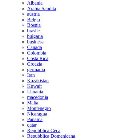
Albania
Arabia Saudita
austria
Belgio
Bosnia
brasile
bulgaria
business
Canada
Colombia
Costa Rica
Croazia
germania
Iran
Kazakistan
Kuwait
Lituania
macedonia
Malta
Montenegro
Nicaragua
Panama
qatar
Repubblica Ceca
Repubblica Domenicana