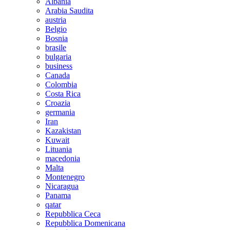
Albania
Arabia Saudita
austria
Belgio
Bosnia
brasile
bulgaria
business
Canada
Colombia
Costa Rica
Croazia
germania
Iran
Kazakistan
Kuwait
Lituania
macedonia
Malta
Montenegro
Nicaragua
Panama
qatar
Repubblica Ceca
Repubblica Domenicana