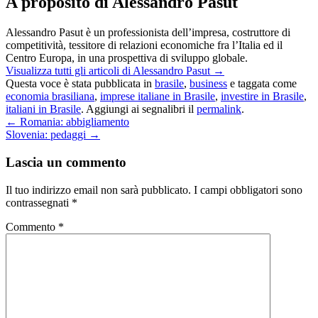
A proposito di Alessandro Pasut
Alessandro Pasut è un professionista dell’impresa, costruttore di
competitività, tessitore di relazioni economiche fra l’Italia ed il
Centro Europa, in una prospettiva di sviluppo globale.
Visualizza tutti gli articoli di Alessandro Pasut
→
Questa voce è stata pubblicata in
brasile
,
business
e taggata come
economia brasiliana
,
imprese italiane in Brasile
,
investire in Brasile
,
italiani in Brasile
. Aggiungi ai segnalibri il
permalink
.
←
Romania: abbigliamento
Slovenia: pedaggi
→
Lascia un commento
Il tuo indirizzo email non sarà pubblicato.
I campi obbligatori sono
contrassegnati
*
Commento
*