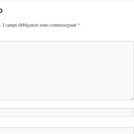
O
*
.
I campi obbligatori sono contrassegnati