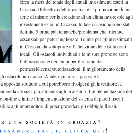
circa la metà del totale degli attuali investimenti esteri in
Croazia. Obbiettivo dell’iniziativa è la promozione di una
serie di misure per la creazione di un clima favorevole agli
investimenti esteri in Croazia. In tale occasione sono stati
definite 5 principali tematiche/problematiche, ritenute
essenziali per poter migliorare il clima per gli investimenti
in Croazia, da sottoporre all’attenzione delle istituzioni
locali. Gli ostacoli individuati e le misure proposte sono
l’abbreviazione dei tempi per il rilascio dei
permessi/licenze/autorizzazioni; il miglioramento della
li ostacoli burocratici. A tale riguardo si propone la
pposita struttura a cui potrebbero rivolgersi gli investitori; la
endere la Croazia più attraente agli investitori; l’implementazione del
e on-line e infine l’implementazione del sistema di pareri fiscali
ibile agli imprenditori di poter prevedere gli obblighi fiscali.
re una società in croazia?
essandro pasut
,
clicca qui
!