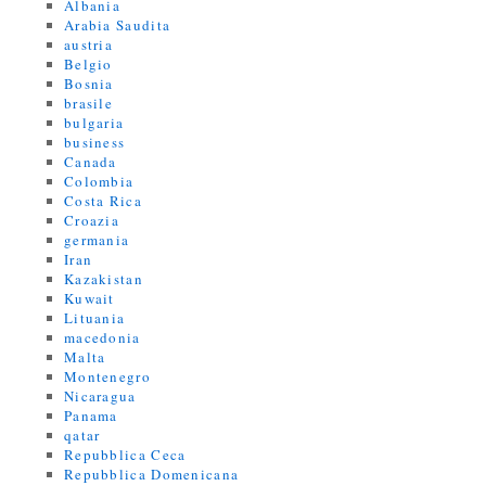
Albania
Arabia Saudita
austria
Belgio
Bosnia
brasile
bulgaria
business
Canada
Colombia
Costa Rica
Croazia
germania
Iran
Kazakistan
Kuwait
Lituania
macedonia
Malta
Montenegro
Nicaragua
Panama
qatar
Repubblica Ceca
Repubblica Domenicana