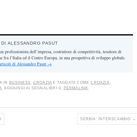
 DI ALESSANDRO PASUT
n professionista dell’impresa, costruttore di competitività, tessitore di
 fra l’Italia ed il Centro Europa, in una prospettiva di sviluppo globale.
 articoli di Alessandro Pasut
→
A IN
BUSINESS
,
CROAZIA
E TAGGATA COME
CROAZIA
,
A
. AGGIUNGI AI SEGNALIBRI IL
PERMALINK
.
O
SERBIA: INTERSCAMBIO
→