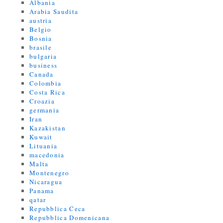
Albania
Arabia Saudita
austria
Belgio
Bosnia
brasile
bulgaria
business
Canada
Colombia
Costa Rica
Croazia
germania
Iran
Kazakistan
Kuwait
Lituania
macedonia
Malta
Montenegro
Nicaragua
Panama
qatar
Repubblica Ceca
Repubblica Domenicana