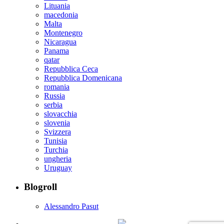
Lituania
macedonia
Malta
Montenegro
Nicaragua
Panama
qatar
Repubblica Ceca
Repubblica Domenicana
romania
Russia
serbia
slovacchia
slovenia
Svizzera
Tunisia
Turchia
ungheria
Uruguay
Blogroll
Alessandro Pasut