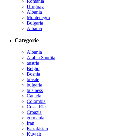
Romania
Uruguay
Albania
Montenegro
Bulgaria
Albania
Categorie
Albania
Arabia Saudita
austria
Belgio
Bosnia
brasile
bulgaria
business
Canada
Colombia
Costa Rica
Croazia
germania
Iran
Kazakistan
Kuwait