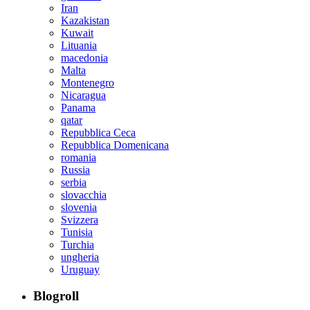
Iran
Kazakistan
Kuwait
Lituania
macedonia
Malta
Montenegro
Nicaragua
Panama
qatar
Repubblica Ceca
Repubblica Domenicana
romania
Russia
serbia
slovacchia
slovenia
Svizzera
Tunisia
Turchia
ungheria
Uruguay
Blogroll