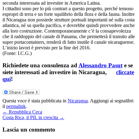
seconda interessata ad investire in America Latina.
I cittadini sono per lo più contrari a questo progetto, perché temono
espropri di terra e un forte squilibrio della flora e della fauna. Inoltre
il Nicaragua non possiede strutture portuali importanti né sulla costa
atlantica, né su quella pacifica, e dovrebbe quindi provvedere anche
alla loro costruzione. Contemporaneamente c’è la consapevolezza
che il raddoppio del canale di Panama, che permetterà il transito alle
super portacontainers, renderà di fatto inutile il canale nicaraguense.
L’inizio lavori è previsto per la fine del 2016.
(Fonte: I.C.G.)
Richiedete una consulenza ad
Alessandro Pasut
e se
siete interessati ad investire in Nicaragua,
cliccate
qui
!
Questa voce è stata pubblicata in
Nicaragua
. Aggiungi ai segnalibri
il
permalink
.
←
Repubblica Ceca
Costa Rica, il PIL in crescita
→
Lascia un commento