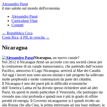
Alessandro Pasut
il mio salotto sul mondo dell'economia
Salta
Alessandro Pasut
al
Curriculum Vitae
contenuto
Contatti
←
Repubblica Ceca
Costa Rica, il PIL in crescita
→
Nicaragua
Nicaragua,
un nuovo canale?
Nel 2012 il Nicaragua firmò un accordo con una società cinese per
la costruzione di un canale transoceanico, che partendo dall’oceano
Pacifico, attraverso il Lago Nicaragua, arriverà al Mar dei Caraibi.
Ad oggi i lavori non sono ancora iniziati e tale progetto ha sollevato
molte perplessità e molte contestazioni da parte dei cittadini.
Il Nicaragua è uno dei paesi più in difficoltà economiche
dell’America Latina ed ha dovuto spesso richiedere aiuti ad altri
Paesi, tra questi in modo particolare il Venezuela, che purtroppo sta
vivendo una crisi profonda e quindi non è più in grado di offrire
prestiti ed energia. Il Governo nicaraguense si è quindi rivolto sia
alla Russia che alla Cina, la prima interessata ad una base militare, la