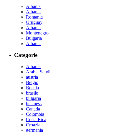
Albania
Albania
Romania
Uruguay
Albania
Montenegro
Bulgaria
Albania
Categorie
Albania
Arabia Saudita
austria
Belgio
Bosnia
brasile
bulgaria
business
Canada
Colombia
Costa Rica
Croazia
germania