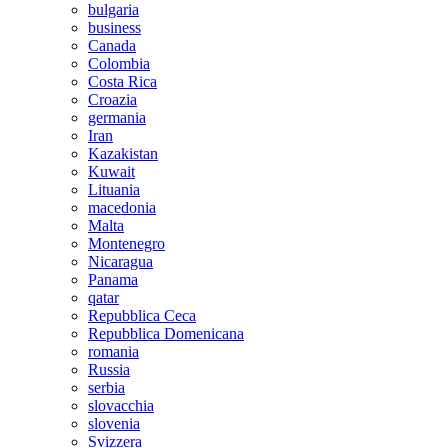
bulgaria
business
Canada
Colombia
Costa Rica
Croazia
germania
Iran
Kazakistan
Kuwait
Lituania
macedonia
Malta
Montenegro
Nicaragua
Panama
qatar
Repubblica Ceca
Repubblica Domenicana
romania
Russia
serbia
slovacchia
slovenia
Svizzera