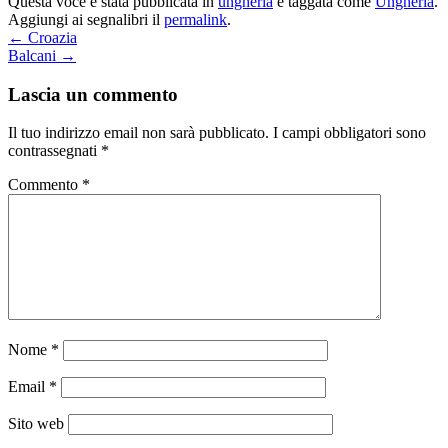
Questa voce è stata pubblicata in
ungheria
e taggata come
Ungheria
.
Aggiungi ai segnalibri il
permalink
.
←
Croazia
Balcani
→
Lascia un commento
Il tuo indirizzo email non sarà pubblicato.
I campi obbligatori sono
contrassegnati
*
Commento
*
Nome
*
Email
*
Sito web