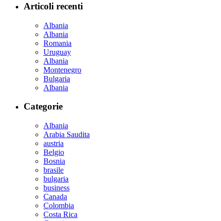
Articoli recenti
Albania
Albania
Romania
Uruguay
Albania
Montenegro
Bulgaria
Albania
Categorie
Albania
Arabia Saudita
austria
Belgio
Bosnia
brasile
bulgaria
business
Canada
Colombia
Costa Rica