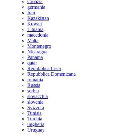
Croazia
germania
Iran
Kazakistan
Kuwait
Lituania
macedonia
Malta
Montenegro
Nicaragua
Panama
qatar
Repubblica Ceca
Repubblica Domenicana
romania
Russia
serbia
slovacchia
slovenia
Svizzera
Tunisia
Turchia
ungheria
Uruguay