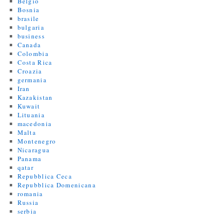
Belgio
Bosnia
brasile
bulgaria
business
Canada
Colombia
Costa Rica
Croazia
germania
Iran
Kazakistan
Kuwait
Lituania
macedonia
Malta
Montenegro
Nicaragua
Panama
qatar
Repubblica Ceca
Repubblica Domenicana
romania
Russia
serbia