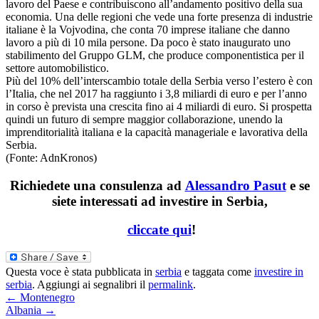
lavoro del Paese e contribuiscono all’andamento positivo della sua
economia. Una delle regioni che vede una forte presenza di industrie
italiane è la Vojvodina, che conta 70 imprese italiane che danno
lavoro a più di 10 mila persone. Da poco è stato inaugurato uno
stabilimento del Gruppo GLM, che produce componentistica per il
settore automobilistico.
Più del 10% dell’interscambio totale della Serbia verso l’estero è con
l’Italia, che nel 2017 ha raggiunto i 3,8 miliardi di euro e per l’anno
in corso è prevista una crescita fino ai 4 miliardi di euro. Si prospetta
quindi un futuro di sempre maggior collaborazione, unendo la
imprenditorialità italiana e la capacità manageriale e lavorativa della
Serbia.
(Fonte: AdnKronos)
Richiedete una consulenza ad
Alessandro Pasut
e se
siete interessati ad investire in Serbia,
cliccate qui
!
Questa voce è stata pubblicata in
serbia
e taggata come
investire in
serbia
. Aggiungi ai segnalibri il
permalink
.
←
Montenegro
Albania
→