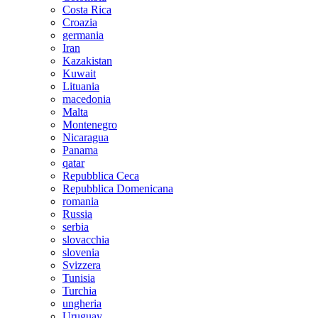
Costa Rica
Croazia
germania
Iran
Kazakistan
Kuwait
Lituania
macedonia
Malta
Montenegro
Nicaragua
Panama
qatar
Repubblica Ceca
Repubblica Domenicana
romania
Russia
serbia
slovacchia
slovenia
Svizzera
Tunisia
Turchia
ungheria
Uruguay