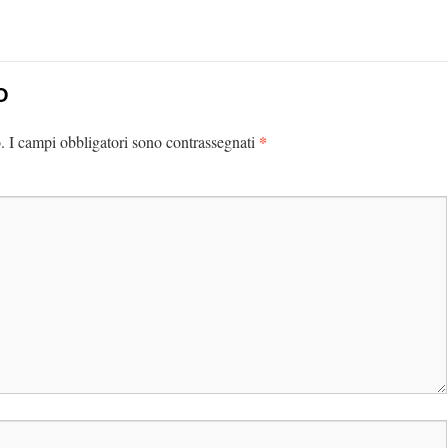
O
*
.
I campi obbligatori sono contrassegnati