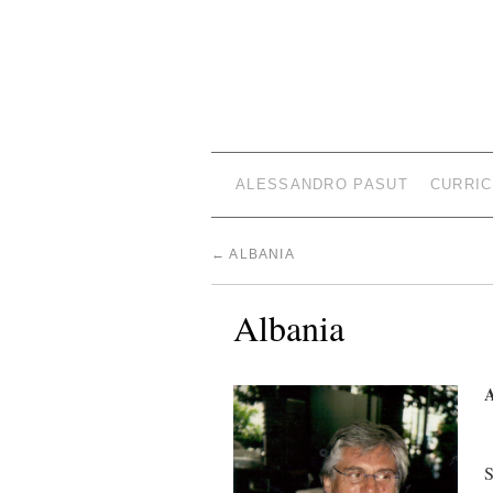
ALESSANDRO PASUT
CURRIC
←
ALBANIA
Albania
A
S