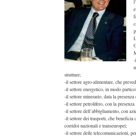
l
e
f
c
p
L
G
M
-
n
strutture;
-il settore agro-alimentare, che preve
-il settore energetico, in modo particola
-il settore minerario, data la presenza
-il settore petrolifero, con la presenza
-il settore dell’abbigliamento, con az
-il settore dei trasporti, che benefici
corridoi nazionali e transeuropei;
-il settore delle telecomunicazioni, per