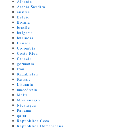
Albania
Arabia Saudita
austria
Belgio
Bosnia
brasile
bulgaria
business
Canada
Colombia
Costa Rica
Croazia
germania
Iran
Kazakistan
Kuwait
Lituania
macedonia
Malta
Montenegro
Nicaragua
Panama
qatar
Repubblica Ceca
Repubblica Domenicana