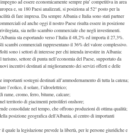
’impegno ad essere economicamente sempre piu’ competitiva in area
uropea e, su 180 Paesi analizzati, si posiziona al 52° posto per la
acilità di fare impresa. Da sempre Albania e Italia sono stati partner
ommerciali ed anche oggi il nostro Paese risulta essere in posizione
rivilegiata, sia nello scambio commerciale che negli investimenti.
’Albania sta esportando verso l’Italia il 48,2% ed importa il 27,3%.
li scambi commerciali rappresentano il 36% del valore complessivo.
olti sono i settori di interesse per chi intenda investire in Albania:
il turismo, settore di punta nell’economia del Paese, supportato da
uovi incentivi destinati al miglioramento dei servizi offerti e delle
de importanti sostegni destinati all’ammodernamento di tutta la catena;
re l’eolico, il solare, l’idroelettrico;
 di rame, cromo, ferro, bitume, calcare;
 nel territorio di giacimenti petroliferi onshore;
iende consolidate nel tempo, che offrono produzioni di ottima qualità;
a della posizione geografica dell’Albania, al centro di importanti
 il quale la legislazione prevede la libertà, per le persone giuridiche e