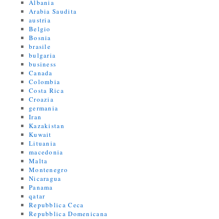
Albania
Arabia Saudita
austria
Belgio
Bosnia
brasile
bulgaria
business
Canada
Colombia
Costa Rica
Croazia
germania
Iran
Kazakistan
Kuwait
Lituania
macedonia
Malta
Montenegro
Nicaragua
Panama
qatar
Repubblica Ceca
Repubblica Domenicana