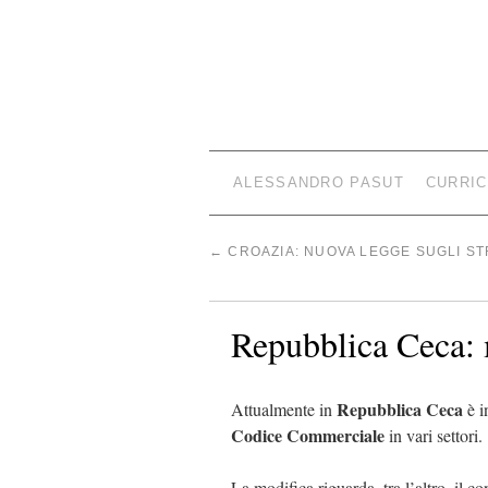
ALESSANDRO PASUT
CURRIC
←
CROAZIA: NUOVA LEGGE SUGLI ST
Repubblica Ceca: 
Repubblica Ceca
Attualmente in
è i
Codice Commerciale
in vari settori.
La modifica riguarda, tra l’altro, il c