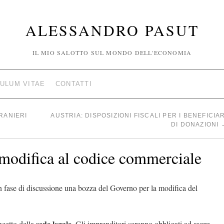
ALESSANDRO PASUT
IL MIO SALOTTO SUL MONDO DELL'ECONOMIA
ULUM VITAE
CONTATTI
RANIERI
AUSTRIA: DISPOSIZIONI FISCALI PER I BENEFICIAR
DI DONAZIONI
modifica al codice commerciale
n fase di discussione una bozza del Governo per la modifica del
sede legale
oncetto della
. Gli imprenditori saranno obbligati ad avere