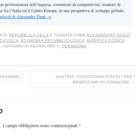
n professionista dell’impresa, costruttore di competitività, tessitore di
 fra l’Italia ed il Centro Europa, in una prospettiva di sviluppo globale.
 articoli di Alessandro Pasut
→
A IN
REPUBBLICA CECA
E TAGGATA COME
ALESSANDRO PASUT
,
CA CECA
,
ECONOMIA REPUBBLICA CECA
,
MODIFICA CODICE
A
. AGGIUNGI AI SEGNALIBRI IL
PERMALINK
.
TRANIERI
AUSTRIA: DISPOSIZIONI FISCALI PER I
BENEFICIARI DI DONAZIONI
→
O
*
.
I campi obbligatori sono contrassegnati