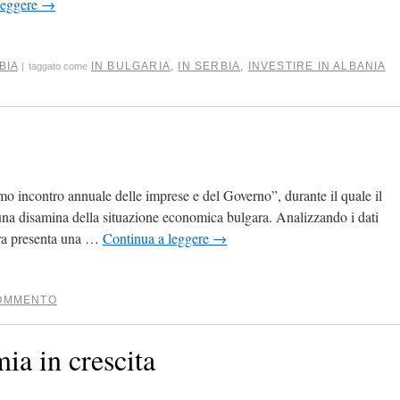
leggere
→
BIA
IN BULGARIA
,
IN SERBIA
,
INVESTIRE IN ALBANIA
|
taggato come
mo incontro annuale delle imprese e del Governo”, durante il quale il
una disamina della situazione economica bulgara. Analizzando i dati
ara presenta una …
Continua a leggere
→
COMMENTO
ia in crescita