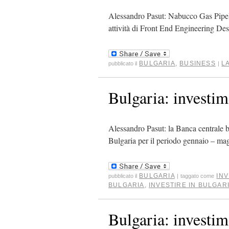
Alessandro Pasut: Nabucco Gas Pipelin
attività di Front End Engineering D
BULGARIA
,
BUSINESS
L
pubblicato il
|
Bulgaria: investime
Alessandro Pasut: la Banca centrale bul
Bulgaria per il periodo gennaio – m
BULGARIA
INV
pubblicato il
|
taggato come
BULGARIA
,
INVESTIRE IN BULGAR
Bulgaria: investim