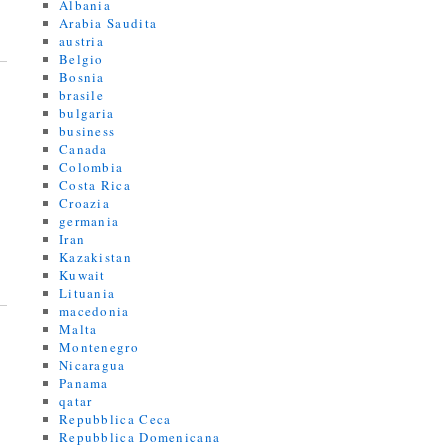
Albania
Arabia Saudita
austria
Belgio
Bosnia
brasile
bulgaria
business
Canada
Colombia
Costa Rica
Croazia
germania
Iran
Kazakistan
Kuwait
Lituania
macedonia
Malta
Montenegro
Nicaragua
Panama
qatar
Repubblica Ceca
Repubblica Domenicana