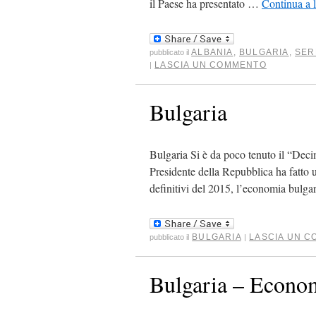
il Paese ha presentato …
Continua a 
ALBANIA
,
BULGARIA
,
SER
pubblicato il
LASCIA UN COMMENTO
|
Bulgaria
Bulgaria Si è da poco tenuto il “Deci
Presidente della Repubblica ha fatto 
definitivi del 2015, l’economia bulg
BULGARIA
LASCIA UN 
pubblicato il
|
Bulgaria – Econom