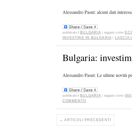
Alessandro Pasut: alcuni dati interess
BULGARIA
EC
pubblicato il
|
taggato come
INVESTIRE IN BULGARIA
LASCIA
|
Bulgaria: investim
Alessandro Pasut: Le ultime novità per
BULGARIA
INV
pubblicato il
|
taggato come
COMMENTO
←
ARTICOLI PRECEDENTI