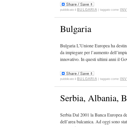
BULGARIA
INV
pubblicato il
|
taggato come
Bulgaria
Bulgaria L’Unione Europea ha destinat
da impiegare per l’aumento dell’impi
innovativo. In questi ultimi anni il 
BULGARIA
INV
pubblicato il
|
taggato come
Serbia, Albania, B
Serbia Dal 2001 la Banca Europea degl
dell’area balcanica. Ad oggi sono stat