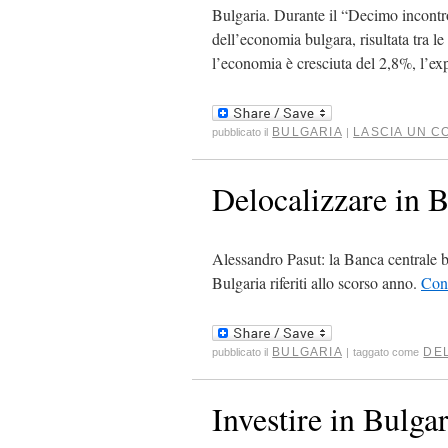
Bulgaria. Durante il “Decimo incontro
dell’economia bulgara, risultata tra l
l’economia è cresciuta del 2,8%, l’ex
BULGARIA
LASCIA UN 
pubblicato il
|
Delocalizzare in B
Alessandro Pasut: la Banca centrale bul
Bulgaria riferiti allo scorso anno.
Con
BULGARIA
DE
pubblicato il
|
taggato come
Investire in Bulga