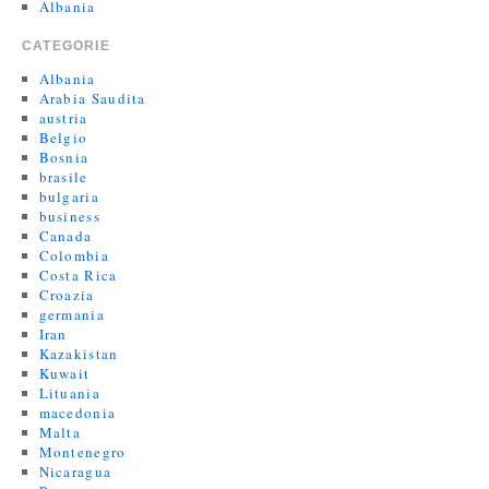
Albania
CATEGORIE
Albania
Arabia Saudita
austria
Belgio
Bosnia
brasile
bulgaria
business
Canada
Colombia
Costa Rica
Croazia
germania
Iran
Kazakistan
Kuwait
Lituania
macedonia
Malta
Montenegro
Nicaragua