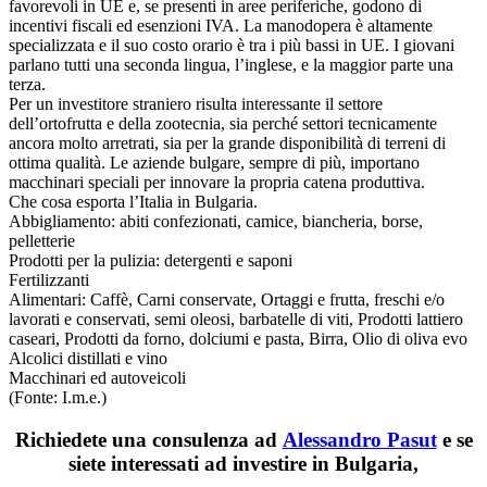
favorevoli in UE e, se presenti in aree periferiche, godono di
incentivi fiscali ed esenzioni IVA. La manodopera è altamente
specializzata e il suo costo orario è tra i più bassi in UE. I giovani
parlano tutti una seconda lingua, l’inglese, e la maggior parte una
terza.
Per un investitore straniero risulta interessante il settore
dell’ortofrutta e della zootecnia, sia perché settori tecnicamente
ancora molto arretrati, sia per la grande disponibilità di terreni di
ottima qualità. Le aziende bulgare, sempre di più, importano
macchinari speciali per innovare la propria catena produttiva.
Che cosa esporta l’Italia in Bulgaria.
Abbigliamento: abiti confezionati, camice, biancheria, borse,
pelletterie
Prodotti per la pulizia: detergenti e saponi
Fertilizzanti
Alimentari: Caffè, Carni conservate, Ortaggi e frutta, freschi e/o
lavorati e conservati, semi oleosi, barbatelle di viti, Prodotti lattiero
caseari, Prodotti da forno, dolciumi e pasta, Birra, Olio di oliva evo
Alcolici distillati e vino
Macchinari ed autoveicoli
(Fonte: I.m.e.)
Richiedete una consulenza ad
Alessandro Pasut
e se
siete interessati ad investire in Bulgaria,