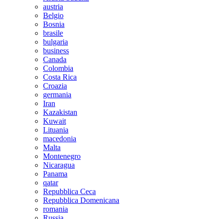
austria
Belgio
Bosnia
brasile
bulgaria
business
Canada
Colombia
Costa Rica
Croazia
germania
Iran
Kazakistan
Kuwait
Lituania
macedonia
Malta
Montenegro
Nicaragua
Panama
qatar
Repubblica Ceca
Repubblica Domenicana
romania
Russia