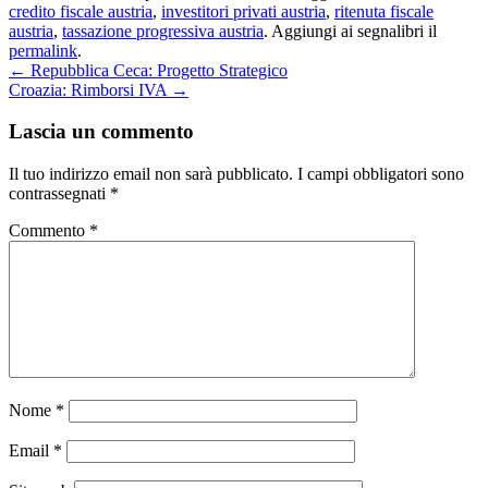
credito fiscale austria
,
investitori privati austria
,
ritenuta fiscale
austria
,
tassazione progressiva austria
. Aggiungi ai segnalibri il
permalink
.
←
Repubblica Ceca: Progetto Strategico
Croazia: Rimborsi IVA
→
Lascia un commento
Il tuo indirizzo email non sarà pubblicato.
I campi obbligatori sono
contrassegnati
*
Commento
*
Nome
*
Email
*