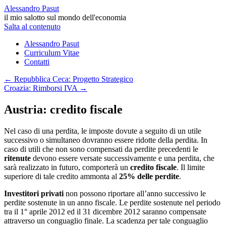
Alessandro Pasut
il mio salotto sul mondo dell'economia
Salta al contenuto
Alessandro Pasut
Curriculum Vitae
Contatti
←
Repubblica Ceca: Progetto Strategico
Croazia: Rimborsi IVA
→
Austria: credito fiscale
Nel caso di una perdita, le imposte dovute a seguito di un utile
successivo o simultaneo dovranno essere ridotte della perdita. In
caso di utili che non sono compensati da perdite precedenti le
ritenute
devono essere versate successivamente e una perdita, che
sarà realizzato in futuro, comporterà un
credito fiscale
. Il limite
superiore di tale credito ammonta al
25% delle perdite
.
Investitori privati
non possono riportare all’anno successivo le
perdite sostenute in un anno fiscale. Le perdite sostenute nel periodo
tra il 1° aprile 2012 ed il 31 dicembre 2012 saranno compensate
attraverso un conguaglio finale. La scadenza per tale conguaglio