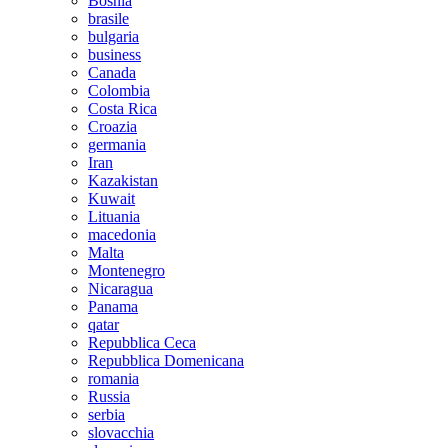
Bosnia
brasile
bulgaria
business
Canada
Colombia
Costa Rica
Croazia
germania
Iran
Kazakistan
Kuwait
Lituania
macedonia
Malta
Montenegro
Nicaragua
Panama
qatar
Repubblica Ceca
Repubblica Domenicana
romania
Russia
serbia
slovacchia