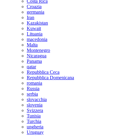
Costa Rica
Croazia
germania
Iran
Kazakistan
Kuwait
Lituania
macedonia
Malta
Montenegro
Nicaragua
Panama
qatar
Repubblica Ceca
Repubblica Domenicana
romania
Russia
serbia
slovacchia
slovenia
Svizzera
Tunisia
Turchia
ungheria
Uruguay