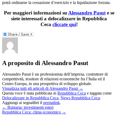
potrà ordinarne la cessazione d’esercizio e la liquidazione forzata.
Per maggiori informazioni su
Alessandro Pasut
e se
siete interessati a delocalizzare in Repubblica
Ceca
cliccate qui
!
A proposito di Alessandro Pasut
Alessandro Pasut è un professionista dell’impresa, costruttore di
competitività, tessitore di relazioni economiche fra l’Italia ed il
Centro Europa, in una prospettiva di sviluppo globale.
Visualizza tutti gli articoli di Alessandro Pasut
→
Questa voce è stata pubblicata in
Repubblica Ceca
e taggata come
Delocalizzare in Repubblica Ceca
,
News Repubblica Ceca
.
Aggiungi ai segnalibri il
permalink
.
←
Bulgaria: investimenti esteri
Repubblica Ceca: clima economico
→