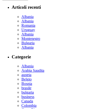
Articoli recenti
Albania
Albania
Romania
Uruguay
Albania
Montenegro
Bulgaria
Albania
Categorie
Albania
Arabia Saudita
austria
Belgio
Bosnia
brasile
bulgaria
business
Canada
Colombia