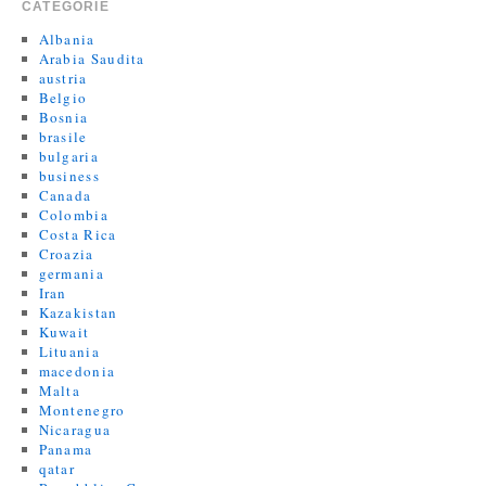
CATEGORIE
Albania
Arabia Saudita
austria
Belgio
Bosnia
brasile
bulgaria
business
Canada
Colombia
Costa Rica
Croazia
germania
Iran
Kazakistan
Kuwait
Lituania
macedonia
Malta
Montenegro
Nicaragua
Panama
qatar