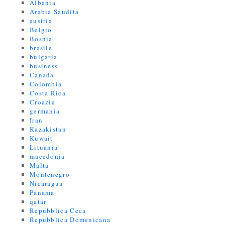
Albania
Arabia Saudita
austria
Belgio
Bosnia
brasile
bulgaria
business
Canada
Colombia
Costa Rica
Croazia
germania
Iran
Kazakistan
Kuwait
Lituania
macedonia
Malta
Montenegro
Nicaragua
Panama
qatar
Repubblica Ceca
Repubblica Domenicana