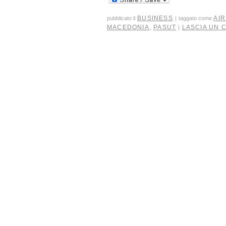
BUSINESS
AIR
pubblicato il
|
taggato come
MACEDONIA
,
PASUT
LASCIA UN
|