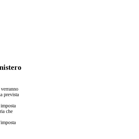
nistero
e verranno
la prevista
a imposta
ria che
l’imposta