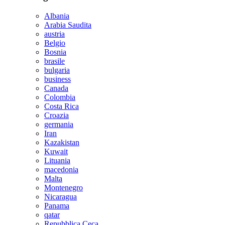
Albania
Arabia Saudita
austria
Belgio
Bosnia
brasile
bulgaria
business
Canada
Colombia
Costa Rica
Croazia
germania
Iran
Kazakistan
Kuwait
Lituania
macedonia
Malta
Montenegro
Nicaragua
Panama
qatar
Repubblica Ceca