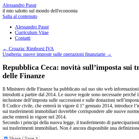
Alessandro Pasut
il mio salotto sul mondo dell'economia
Salta al contenuto
Alessandro Pasut
Curriculum Vitae
Contatti
←
Croazia: Rimborsi IVA
Ungheria: nuove imposte sulle operazioni finanziarie
→
Repubblica Ceca: novità sull’imposta sui t
delle Finanze
Il Ministero delle Finanze ha pubblicato sul suo sito web informazioni
introdotti a partire dal 2014. Le nuove regole sono necessarie perché il 
inclusione dell’imposta sulle successioni e sulle donazioni nell’imposta
Il Codice civile, che entrerà in vigore il 1° gennaio 2014, introduce l’
sui trasferimenti immobiliari dovrebbe corrispondere alle nuove norme d
anche entrerà in vigore nel 2014.
Secondo i principi della nuova legge, il trasferimento di partecipazioni
sui trasferimenti immobiliari. Non è ancora disponibile una definizione