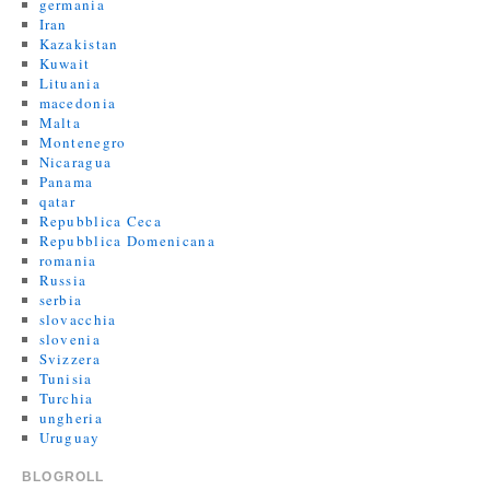
germania
Iran
Kazakistan
Kuwait
Lituania
macedonia
Malta
Montenegro
Nicaragua
Panama
qatar
Repubblica Ceca
Repubblica Domenicana
romania
Russia
serbia
slovacchia
slovenia
Svizzera
Tunisia
Turchia
ungheria
Uruguay
BLOGROLL